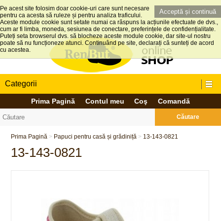
Pe acest site folosim doar cookie-uri care sunt necesare
Acceptă și continuă
pentru ca acesta să ruleze și pentru analiza traficului.
Aceste module cookie sunt setate numai ca răspuns la acțiunile efectuate de dvs.,
cum ar fi limba, moneda, sesiunea de conectare, preferințele de confidențialitate.
Puteți seta browserul dvs. să blocheze aceste module cookie, dar site-ul nostru
poate să nu funcționeze atunci. Continuând pe site, declarați că sunteți de acord
cu acestea.
Categorii
Prima Pagină
Contul meu
Coş
Comandă
Căutare
Prima Pagină
>
Papuci pentru casă și grădiniță
>
13-143-0821
13-143-0821