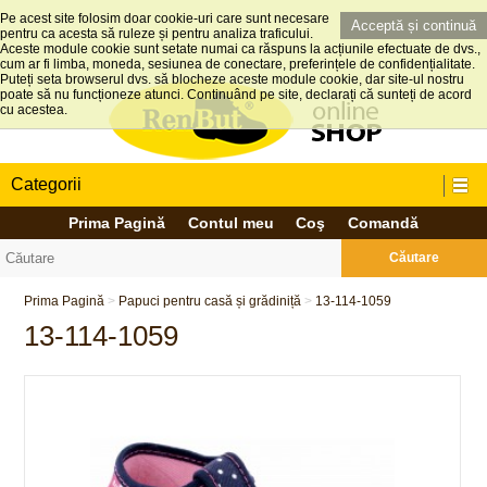
Pe acest site folosim doar cookie-uri care sunt necesare
Acceptă și continuă
pentru ca acesta să ruleze și pentru analiza traficului.
Aceste module cookie sunt setate numai ca răspuns la acțiunile efectuate de dvs.,
cum ar fi limba, moneda, sesiunea de conectare, preferințele de confidențialitate.
Puteți seta browserul dvs. să blocheze aceste module cookie, dar site-ul nostru
poate să nu funcționeze atunci. Continuând pe site, declarați că sunteți de acord
cu acestea.
Categorii
Prima Pagină
Contul meu
Coş
Comandă
Căutare
Prima Pagină
>
Papuci pentru casă și grădiniță
>
13-114-1059
13-114-1059