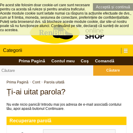
Pe acest site folosim doar cookie-uri care sunt necesare
Acceptă și continuă
pentru ca acesta să ruleze și pentru analiza traficului.
Aceste module cookie sunt setate numai ca răspuns la acțiunile efectuate de dvs.,
cum ar fi limba, moneda, sesiunea de conectare, preferințele de confidențialitate.
Puteți seta browserul dvs. să blocheze aceste module cookie, dar site-ul nostru
poate să nu funcționeze atunci. Continuând pe site, declarați că sunteți de acord
cu acestea.
Categorii
Prima Pagină
Contul meu
Coş
Comandă
Căutare
Prima Pagină
>
Cont
>
Parola uitată
Ți-ai uitat parola?
Nu este nicio panică! Introdu mai jos adresa de e-mail asociată contului
tău, apoi apasă butonul Continuare.
Recuperare parolă