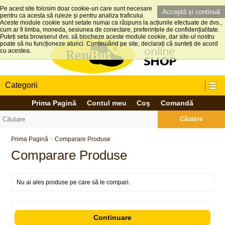
Pe acest site folosim doar cookie-uri care sunt necesare
Acceptă și continuă
pentru ca acesta să ruleze și pentru analiza traficului.
Aceste module cookie sunt setate numai ca răspuns la acțiunile efectuate de dvs.,
cum ar fi limba, moneda, sesiunea de conectare, preferințele de confidențialitate.
Puteți seta browserul dvs. să blocheze aceste module cookie, dar site-ul nostru
poate să nu funcționeze atunci. Continuând pe site, declarați că sunteți de acord
cu acestea.
Categorii
Prima Pagină
Contul meu
Coş
Comandă
Căutare
Prima Pagină
>
Comparare Produse
Comparare Produse
Nu ai ales produse pe care să le compari.
Continuare