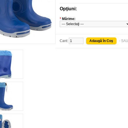
Opţiuni:
*
Mărime:
Cant:
- SAU