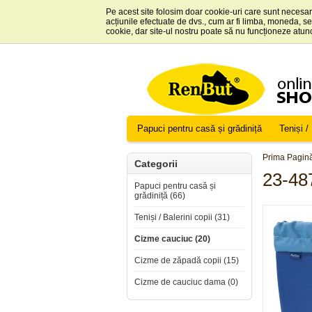
Pe acest site folosim doar cookie-uri care sunt necesar
acțiunile efectuate de dvs., cum ar fi limba, moneda, s
cookie, dar site-ul nostru poate să nu funcționeze atun
Papuci pentru casă și grădiniță
Teniși / 
Prima Pagin
Categorii
23-4
Papuci pentru casă și
grădiniță (66)
Teniși / Balerini copii (31)
Cizme cauciuc (20)
Cizme de zăpadă copii (15)
Cizme de cauciuc dama (0)