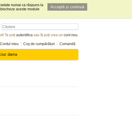
t setate numai ca răspuns la
Acceptă și continuă
 să blocheze aceste module
it! Te poți
autentifica
sau îți poți crea un
cont nou
.
Contul meu
Coş de cumpărături
Comandă
ciuc dama