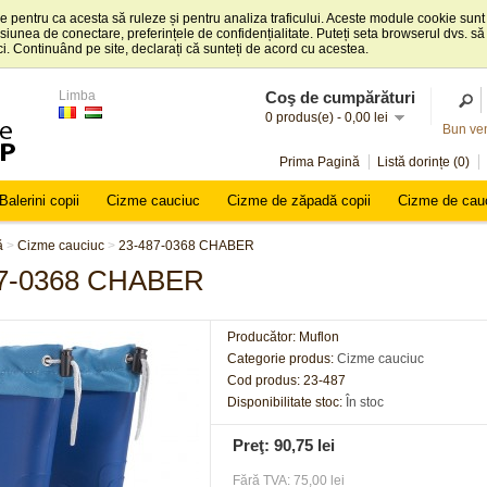
e pentru ca acesta să ruleze și pentru analiza traficului. Aceste module cookie sun
esiunea de conectare, preferințele de confidențialitate. Puteți seta browserul dvs.
ci. Continuând pe site, declarați că sunteți de acord cu acestea.
Limba
Coş de cumpărături
0 produs(e) - 0,00 lei
Bun ven
Prima Pagină
Listă dorințe (0)
Balerini copii
Cizme cauciuc
Cizme de zăpadă copii
Cizme de cau
ă
>
Cizme cauciuc
>
23-487-0368 CHABER
87-0368 CHABER
Producător:
Muflon
Categorie produs:
Cizme cauciuc
Cod produs:
23-487
Disponibilitate stoc:
În stoc
Preţ: 90,75 lei
Fără TVA: 75,00 lei