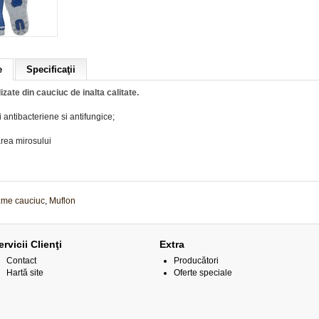
e
Specificaţii
zate din cauciuc de inalta calitate.
ti antibacteriene si antifungice;
area mirosului
zme cauciuc
,
Muflon
ervicii Clienţi
Extra
Contact
Producători
Hartă site
Oferte speciale