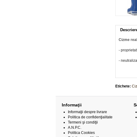
Descrier
Cizme reali
- proprieta
- neutraliz
Etichete:
Ci
Informaţii
S
Informaţii despre livrare
Politica de confidenţialitate
Termeni şi condiţii
A.N.P.C.
Politica Cookies